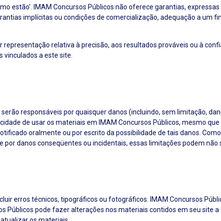
mo estão’. IMAM Concursos Públicos não oferece garantias, expressas ou
garantias implícitas ou condições de comercialização, adequação a um fi
epresentação relativa à precisão, aos resultados prováveis ​​ou à conf
 vinculados a este site.
ão responsáveis ​​por quaisquer danos (incluindo, sem limitação, dan
apacidade de usar os materiais em IMAM Concursos Públicos, mesmo qu
tificado oralmente ou por escrito da possibilidade de tais danos. Com
de por danos conseqüentes ou incidentais, essas limitações podem não s
luir erros técnicos, tipográficos ou fotográficos. IMAM Concursos Públ
sos Públicos pode fazer alterações nos materiais contidos em seu site
tualizar os materiais.