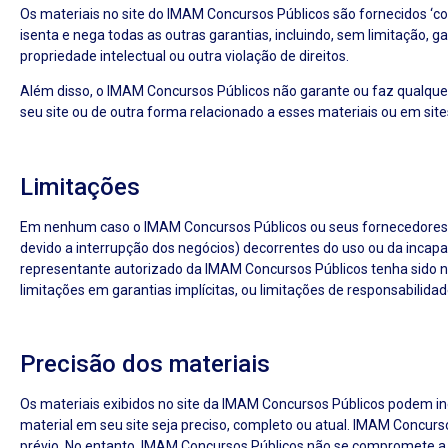
Os materiais no site do IMAM Concursos Públicos são fornecidos ‘co
isenta e nega todas as outras garantias, incluindo, sem limitação, 
propriedade intelectual ou outra violação de direitos.
Além disso, o IMAM Concursos Públicos não garante ou faz qualquer r
seu site ou de outra forma relacionado a esses materiais ou em sites
Limitações
Em nenhum caso o IMAM Concursos Públicos ou seus fornecedores ser
devido a interrupção dos negócios) decorrentes do uso ou da inc
representante autorizado da IMAM Concursos Públicos tenha sido no
limitações em garantias implícitas, ou limitações de responsabilida
Precisão dos materiais
Os materiais exibidos no site da IMAM Concursos Públicos podem inc
material em seu site seja preciso, completo ou atual. IMAM Concur
prévio. No entanto, IMAM Concursos Públicos não se compromete a a